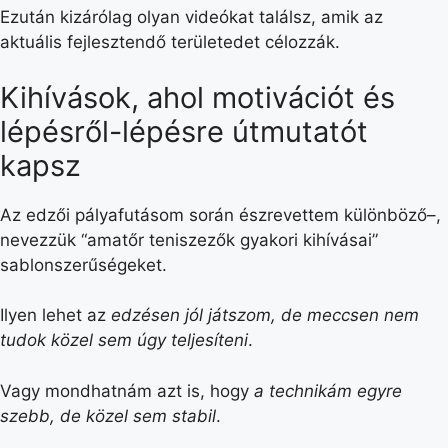
Ezután kizárólag olyan videókat találsz, amik az
aktuális fejlesztendő területedet célozzák.
Kihívások,
ahol motivációt és
lépésről-lépésre útmutatót
kapsz
Az edzői pályafutásom során észrevettem különböző–,
nevezzük “amatőr teniszezők gyakori kihívásai”
sablonszerűségeket.
Ilyen lehet az
edzésen jól játszom, de meccsen nem
tudok közel sem úgy teljesíteni
.
Vagy mondhatnám azt is, hogy
a technikám egyre
szebb, de közel sem stabil
.