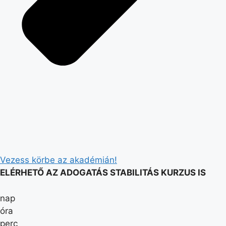
Vezess körbe az akadémián!
ELÉRHETŐ AZ ADOGATÁS STABILITÁS KURZUS IS
nap
óra
perc