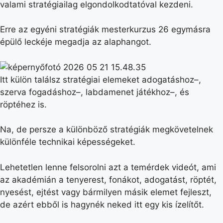
valami stratégiailag elgondolkodtatóval kezdeni.
Erre az egyéni stratégiák mesterkurzus 26 egymásra
épülő leckéje megadja az alaphangot.
Itt külön találsz stratégiai elemeket adogatáshoz–,
szerva fogadáshoz–, labdamenet játékhoz–, és
röptéhez is.
Na, de persze a különböző stratégiák megkövetelnek
különféle technikai képességeket.
Lehetetlen lenne felsorolni azt a temérdek videót, ami
az akadémián a tenyerest, fonákot, adogatást, röptét,
nyesést, ejtést vagy bármilyen másik elemet fejleszt,
de azért ebből is hagynék neked itt egy kis ízelítőt.