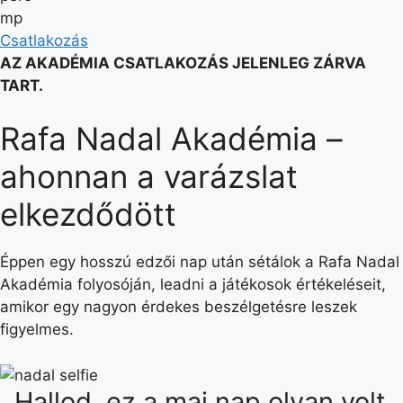
mp
Csatlakozás
AZ AKADÉMIA CSATLAKOZÁS JELENLEG ZÁRVA
TART.
Rafa Nadal Akadémia –
ahonnan a varázslat
elkezdődött
Éppen egy hosszú edzői nap után sétálok a Rafa Nadal
Akadémia folyosóján, leadni a játékosok értékeléseit,
amikor egy nagyon érdekes beszélgetésre leszek
figyelmes.
,,Hallod, ez a mai nap olyan volt,