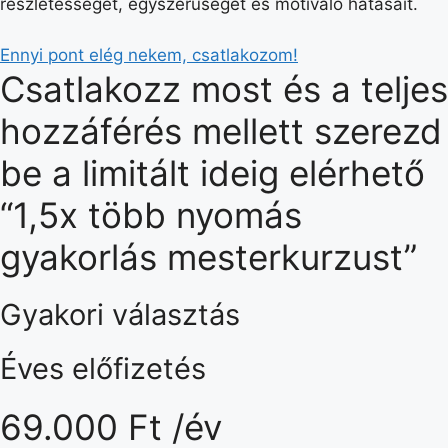
részletességét, egyszerűségét és motiváló hatásait.
Ennyi pont elég nekem, csatlakozom!
Csatlakozz most és a teljes
hozzáférés mellett szerezd
be a limitált ideig elérhető
“1,5x több nyomás
gyakorlás mesterkurzust”
Gyakori választás
Éves előfizetés
69.000 Ft
/év