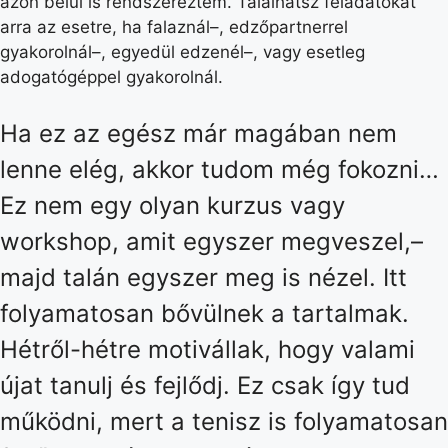
azon belül is rendszereztem. Találhatsz feladatokat
arra az esetre, ha falaznál–, edzőpartnerrel
gyakorolnál–, egyedül edzenél–, vagy esetleg
adogatógéppel gyakorolnál.
Ha ez az egész már magában nem
lenne elég, akkor tudom még fokozni…
Ez nem egy olyan kurzus vagy
workshop, amit egyszer megveszel,–
majd talán egyszer meg is nézel. Itt
folyamatosan bővülnek a tartalmak.
Hétről-hétre motivállak, hogy valami
újat tanulj és fejlődj. Ez csak így tud
működni, mert a tenisz is folyamatosan