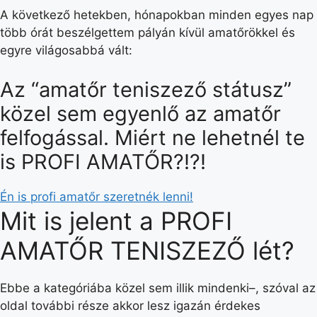
A következő hetekben, hónapokban minden egyes nap
több órát beszélgettem pályán kívül amatőrökkel és
egyre világosabbá vált:
Az “amatőr teniszező státusz”
közel sem egyenlő az amatőr
felfogással. Miért ne lehetnél te
is PROFI AMATŐR?!?!
Én is profi amatőr szeretnék lenni!
Mit is jelent a PROFI
AMATŐR TENISZEZŐ lét?
Ebbe a kategóriába közel sem illik mindenki–, szóval az
oldal további része akkor lesz igazán érdekes