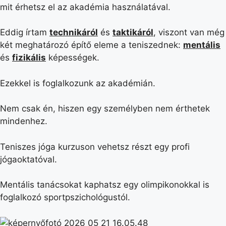
mit érhetsz el az akadémia használatával.
Eddig írtam
technikáról
és
taktikáról
, viszont van még
két meghatározó építő eleme a teniszednek:
mentális
és
fizikális
képességek.
Ezekkel is foglalkozunk az akadémián.
Nem csak én, hiszen egy személyben nem érthetek
mindenhez.
Teniszes jóga kurzuson vehetsz részt egy profi
jógaoktatóval.
Mentális tanácsokat kaphatsz egy olimpikonokkal is
foglalkozó sportpszichológustól.