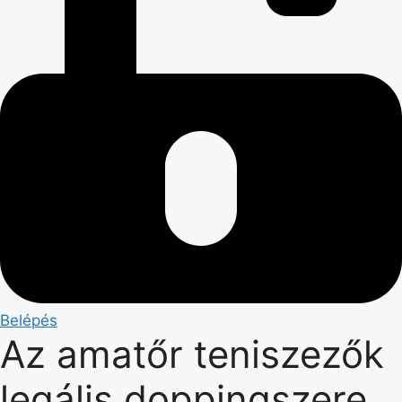
Belépés
Az amatőr teniszezők
legális doppingszere,